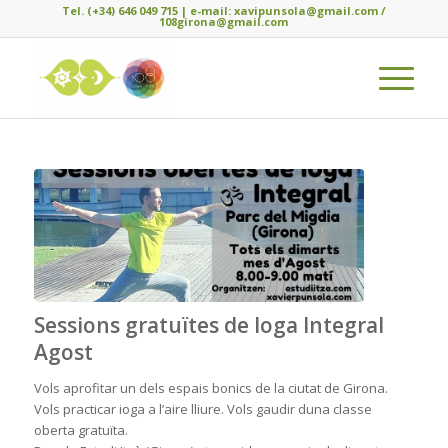
Tel. (+34) 646 049 715 | e-mail: xavipunsola@gmail.com /
108girona@gmail.com
Sessions gratuïtes de Ioga Integral
Agost
Vols aprofitar un dels espais bonics de la ciutat de Girona.
Vols practicar ioga a l’aire lliure. Vols gaudir duna classe
oberta gratuïta.