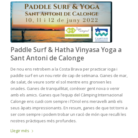
Paddle Surf & Hatha Vinyasa Yoga a
Sant Antoni de Calonge
De nou ens retrobem a la Costa Brava per practicar ioga i
paddle surf en un nou retir de cap de setmana. Ganes de mar,
de salat, de veure sortir el sol mentre ens gronxen les
onades. Ganes de tranquil·litat, conèixer gent nova o venir
amb els amics. Ganes que l’equip del Càmping Internacional
Calonge ens cuidi com sempre i l’Oriol ens meravelli amb els
seus àpats impressionants. En resum, ganes de que tot torni a
ser com sempre i podem trobar un racó de món que reculli les
nostres pràctiques més profundes.
Llegir més