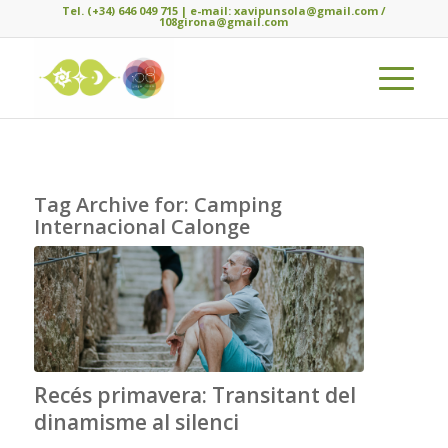
Tel. (+34) 646 049 715 | e-mail: xavipunsola@gmail.com /
108girona@gmail.com
Tag Archive for:
Camping
Internacional Calonge
Recés primavera: Transitant del
dinamisme al silenci