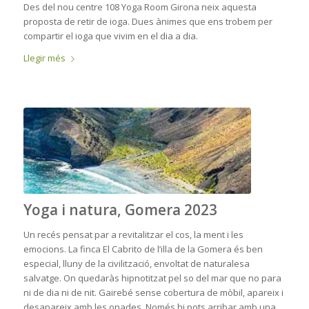
Des del nou centre 108 Yoga Room Girona neix aquesta
proposta de retir de ioga. Dues ànimes que ens trobem per
compartir el ioga que vivim en el dia a dia.
Llegir més
Yoga i natura, Gomera 2023
Un recés pensat par a revitalitzar el cos, la ment i les
emocions. La finca El Cabrito de l’illa de la Gomera és ben
especial, lluny de la civilització, envoltat de naturalesa
salvatge. On quedaràs hipnotitzat pel so del mar que no para
ni de dia ni de nit. Gairebé sense cobertura de mòbil, apareix i
desapareix amb les onades. Només hi pots arribar amb una