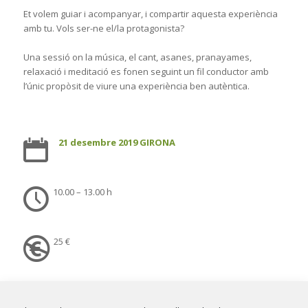
Et volem guiar i acompanyar, i compartir aquesta experiència
amb tu. Vols ser-ne el/la protagonista?
Una sessió on la música, el cant, asanes, pranayames,
relaxació i meditació es fonen seguint un fil conductor amb
l’únic propòsit de viure una experiència ben autèntica.
21 desembre 2019 GIRONA
10.00 – 13.00 h
25 €
Kimaya
i
Xavier Punsola