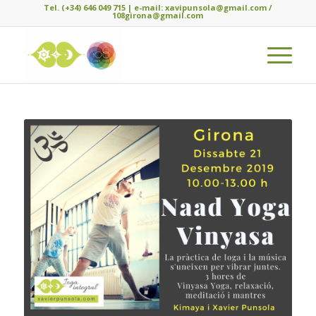
Tel. (+34) 646 049 715 | e-mail: xavipunsola@gmail.com /
108girona@gmail.com