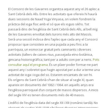
El Consorci de les Gavarres organitza aquest any el 26 aplec a
Sant Cebrià dels Alls. Entre les activitats que ofereix hi haurà
dues sessions de Naad Yoga Vinyasa, on volem fondrem la
pràctica del ioga físic amb el só que els ioguis sikhs. Tot
passarà dins de l’església de Sant Cebrià dels Alls, al bell mig
de les Gavarres envoltat dels turons més alts del Massí
s.
Serà una sessió inclosa dins l’aplec que cada any el Consorci
proposa i que consisteix en una pujada a peu fins a la
parròquia, un esmorzar gratuït pels caminants i diverses
activitats (tallers de caixes nius, passejada etno-botànica,
gimcana historiogràfica, tant per a adults com per a nens.
Pots
consultar aquí el programa
. És un plaer poder formar-ne part
aquest any i sobretot que hagin apostat per a dur a terme una
activitat de ioga i ioga del so. Estarem encantats de ser-hi.
Els orígens de Sant Cebrià s’han de situar al segle XI, quan
apareix en documents del 1062 i 1064. en aquells anys era
l’església parroquial d’un conjunt de masos dispersos. A inicis
del segle XIV es tenen documents més de 40 masos.
L’edifici de l’església data del segle XII i XIII (romànic tardà). No
obstant als segles XVII i XVIII s’hi feren diverses intervencions: