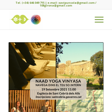
Tel. (+34) 646 049 715 | e-mail: xavipunsola@gmail.com /
108girona@gmail.com