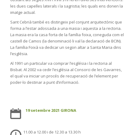
les dues capelles laterals i la sagristia; les quals ens donen la
imatge actual.
Sant Cebrià també es distingeix pel conjunt arquitectònic que
forma a l’estar adossada a una masia i aquesta a la rectoria.
La masia era la casa forta de la família foixa, coneguda com el
castell de Camos (la denominació li val la declaració de BCIN).
La família Foixà va dedicar un segon altar a Santa Maria dins
l’església.
Al 1991 un particular va comprar l’església i la rectoria al
Bisbat. Al 2002 va cedir l’església al Consorci de les Gavarres,
el qual va iniciar un procés de recuperació de l’element per
poder-lo destinar a punt d’informació.
19 setembre 2021 GIRONA
11.00 a 12.00 i de 12.30 a 13.30 h