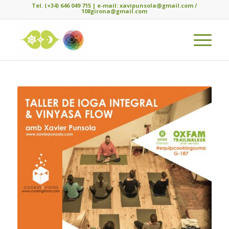
Tel. (+34) 646 049 715 | e-mail: xavipunsola@gmail.com /
108girona@gmail.com